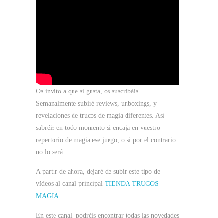
Os invito a que si gusta, os suscribáis.
Semanalmente subiré reviews, unboxings, y
revelaciones de trucos de magia diferentes. Así
sabréis en todo momento si encaja en vuestro
repertorio de magia ese juego, o si por el contrario
no lo será.
A partir de ahora, dejaré de subir este tipo de
vídeos al canal principal
TIENDA TRUCOS
MAGIA
.
En este canal, podréis encontrar todas las novedades