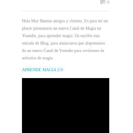
0
Hola Muy Buenas amigos y clientes. Es para mí un
placer presentaros un nuevo Canal de Magia en
Youtube, para aprender magia. Os escribo esta
entrada de Blog, para anunciaros que disponemos
de un nuevo Canal de Youtube para revisiones de
artículos de magia.
APRENDE MAGIA 2.0