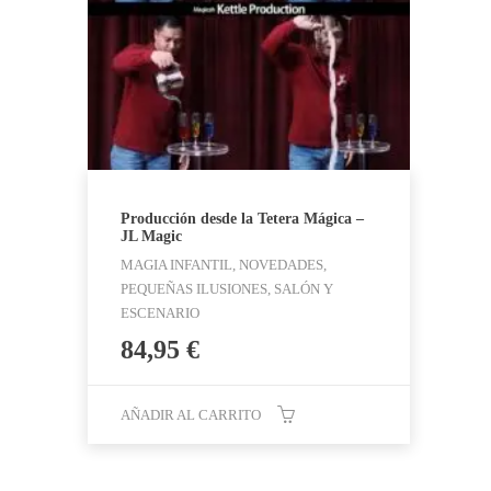
Producción desde la Tetera Mágica –
JL Magic
MAGIA INFANTIL, NOVEDADES,
PEQUEÑAS ILUSIONES, SALÓN Y
ESCENARIO
84,95
€
AÑADIR AL CARRITO