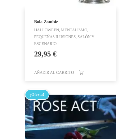
Bola Zombie
HALLOWEEN, MENTALISMO,
PEQUEÑAS ILUSIONES, SALÓN Y
ESCENARIO
29,95
€
AÑADIR AL CARRITO
¡Oferta!