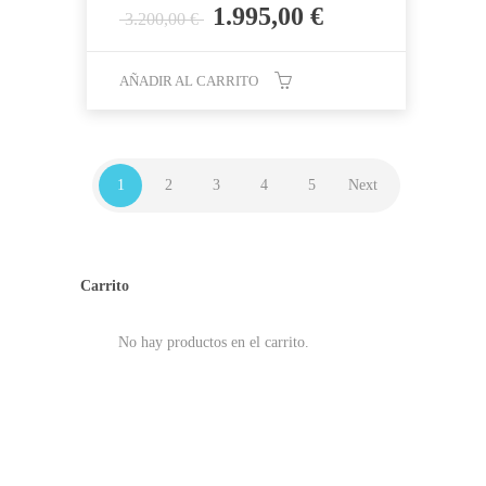
El
El
1.995,00
€
3.200,00
€
precio
precio
original
actual
AÑADIR AL CARRITO
era:
es:
3.200,00 €.
1.995,00 €.
1
2
3
4
5
Next
Carrito
No hay productos en el carrito.