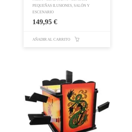
PEQUEÑAS ILUSIONES, SALÓN Y
ESCENARIO
149,95
€
AÑADIR AL CARRITO