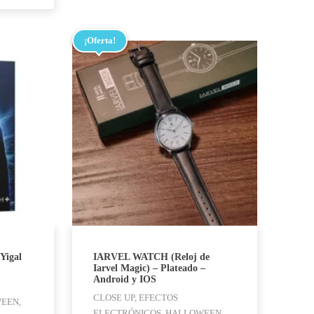
¡Oferta!
 Yigal
IARVEL WATCH (Reloj de
Iarvel Magic) – Plateado –
Android y IOS
CLOSE UP, EFECTOS
EEN,
ELECTRÓNICOS, HALLOWEEN,