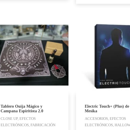
Tablero Ouija Mágico y
Electric Touch+ (Plus) de
Campana Espiritista 2.0
Mesika
CLOSE UP, EFECTOS
ACCESORIOS, EFECTOS
ELECTRÓNICOS, FABRICACIÓN
ELECTRÓNICOS, HALLOW