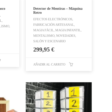
asco
Detector de Mentiras – Máquina
Retro
,
EFECTOS ELECTRÓNICOS,
L,
FABRICACIÓN ARTESANAL,
LISMO,
MAGIA FÁCIL, MAGIA INFANTIL,
MENTALISMO, NOVEDADES,
SALÓN Y ESCENARIO
299,95
€
AÑADIR AL CARRITO