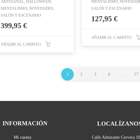
ARTESANAL, HALLOWEEN,
MENTALISMO, NOVEDADE
MENTALISMO, NOVEDADES,
SALÓN Y ESCENARIO
SALÓN Y ESCENARIO
127,95
€
399,95
€
AÑADIR AL CARRITO
AÑADIR AL CARRITO
1
2
3
4
…
17
INFORMACIÓN
LOCALÍZANO
Mi cuenta
Calle Almirante Cervera 1