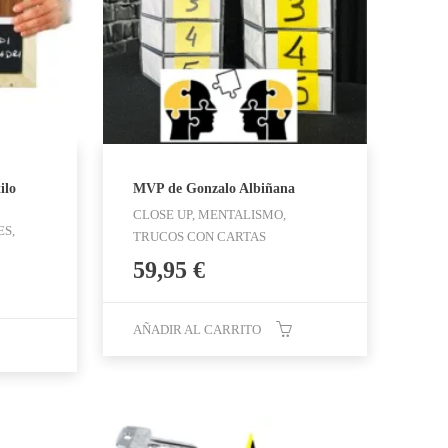
ilo
MVP de Gonzalo Albiñana
CLOSE UP, MENTALISMO,
S,
TRUCOS CON CARTAS
59,95
€
AÑADIR AL CARRITO