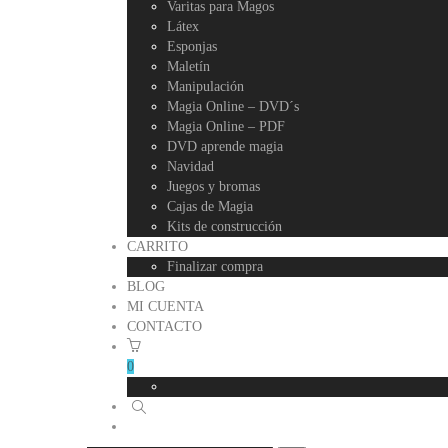
Varitas para Magos
Látex
Esponjas
Maletín
Manipulación
Magia Online – DVD´s
Magia Online – PDF
DVD aprende magia
Navidad
Juegos y bromas
Cajas de Magia
Kits de construcción
CARRITO
Finalizar compra
BLOG
MI CUENTA
CONTACTO
0