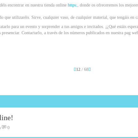
déis encontrar en nuestra tienda online
https:
, donde os ofreceremos los mejore
do que utilizaréis. Sirve, cualquier vaso, de cualquier material, que tengáis en c
ratarlo para un evento y sorprender a tus amigos e invitados. ¡¿Qué estáis esp
s presenciar. Contactarlo, a través de los números publicados en nuestra pag w
12
/ 68
line!
a
0