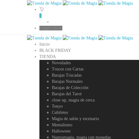
0
Toggle menu
Inicio
BLACK FRIDAY
TIENDA
Novedades
Trucos con Cartas
Barajas Trucadas
Barajas Normales
Barajas de Colección
Barajas del Tarot
close up, magia de cerca
Tenyo
Cubiletes
Magia de salón y escenario
Mentalismo
Halloween
Numismagia, magia con monedas