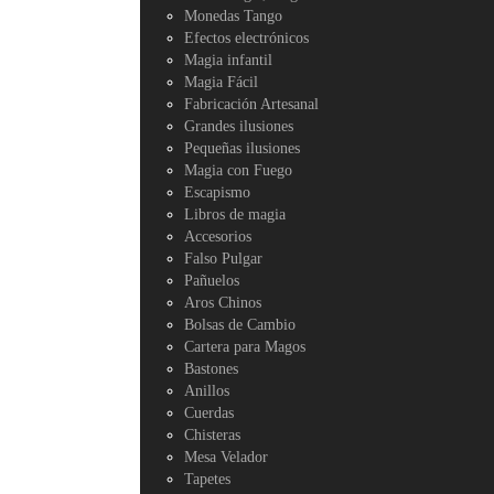
Monedas Tango
Efectos electrónicos
Magia infantil
Magia Fácil
Fabricación Artesanal
Grandes ilusiones
Pequeñas ilusiones
Magia con Fuego
Escapismo
Libros de magia
Accesorios
Falso Pulgar
Pañuelos
Aros Chinos
Bolsas de Cambio
Cartera para Magos
Bastones
Anillos
Cuerdas
Chisteras
Mesa Velador
Tapetes