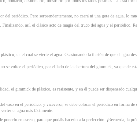
co, doblarlo, desdoblarlo, mostrarlo por todos los lados posibles. De esta forma,
rior del periódico. Pero sorprendentemente, no caerá ni una gota de agua, lo m
. Finalizando, así, el clásico acto de magia del truco del agua y el periódico. 
plástico, en el cual se vierte el agua. Ocasionando la ilusión de que el agua de
no se voltee el periódico, por el lado de la abertura del gimmick, ya que de est
lidad, el gimmick de plástico, es resistente, y en él puede ser dispensado cualqu
 del vaso en el periódico, y viceversa, se debe colocar el periódico en forma de
verter el agua más fácilmente.
 de ponerlo en escena, para que podáis hacerlo a la perfección. ¡Recuerda, la prá