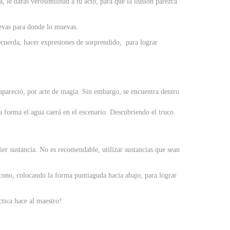
 le darás verosimilitud a tu acto, para que la ilusión parezca
uevas para donde lo muevas.
Recuerda, hacer expresiones de sorprendido, para lograr
sapareció, por arte de magia. Sin embargo, se encuentra dentro
a forma el agua caerá en el escenario. Descubriendo el truco.
ier sustancia. No es recomendable, utilizar sustancias que sean
 cono, colocando la forma puntiaguda hacia abajo, para lograr
ctica hace al maestro!