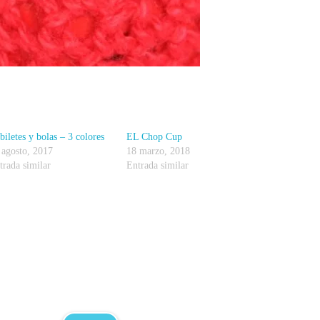
biletes y bolas – 3 colores
EL Chop Cup
 agosto, 2017
18 marzo, 2018
trada similar
Entrada similar