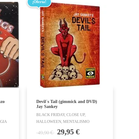
¡Oferta!
nzo
Devil´s Tail (gimmick and DVD)
Jay Sankey
BLACK FRIDAY, CLOSE UP,
GIA
HALLOWEEN, MENTALISMO
El
El
29,95
€
€
49,90