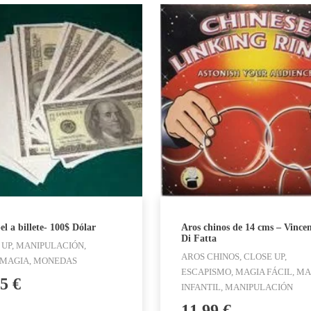
l a billete- 100$ Dólar
Aros chinos de 14 cms – Vince
Di Fatta
 UP, MANIPULACIÓN,
AROS CHINOS, CLOSE UP,
MAGIA, MONEDAS
ESCAPISMO, MAGIA FÁCIL, MA
95
€
INFANTIL, MANIPULACIÓN
11,99
€