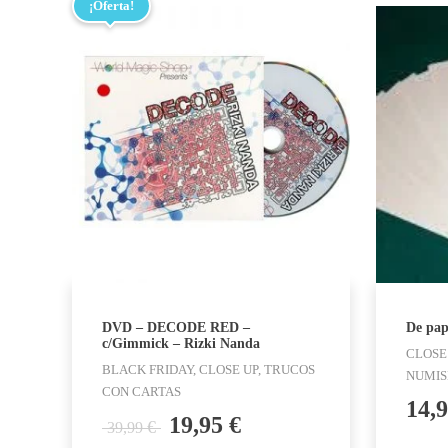
¡Oferta!
DVD – DECODE RED –
De pape
c/Gimmick – Rizki Nanda
CLOSE
BLACK FRIDAY, CLOSE UP, TRUCOS
NUMIS
CON CARTAS
14,
El
El
19,95
€
€
39,99