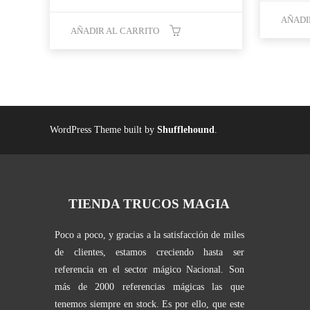
precio
precio
original
actual
AÑADI
era:
es:
AÑADIR AL CARRITO
39,99 €.
19,95 €.
WordPress Theme built by
Shufflehound
.
TIENDA TRUCOS MAGIA
Poco a poco, y gracias a la satisfacción de miles
de clientes, estamos creciendo hasta ser
referencia en el sector mágico Nacional. Son
más de 2000 referencias mágicas las que
tenemos siempre en stock. Es por ello, que este