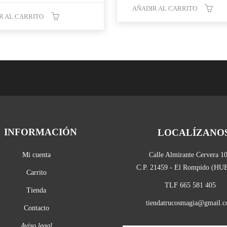
AÑADIR AL CARRITO
R AL CARRITO
INFORMACIÓN
LOCALÍZANO
Mi cuenta
Calle Almirante Cervera 1
C.P. 21459 - El Rompido (H
Carrito
TLF 665 581 405
Tienda
tiendatrucosmagia@gmail.
Contacto
Aviso legal