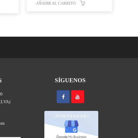
AÑADIR AL CARRITO
SÍGUENOS
S
00
UELVA)
com