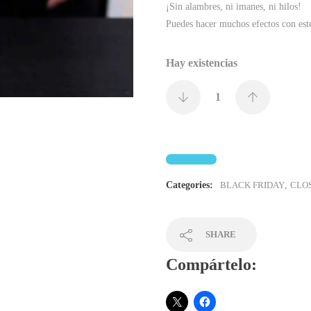
¡Sin alambres, ni imanes, ni hilos!
Puedes hacer muchos efectos con este
Hay existencias
Categories:
BLACK FRIDAY
,
CLOS
SHARE
Compártelo: