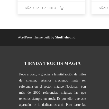
original
actual
era:
es:
AÑADIR AL CARRITO
AÑADI
34,95 €.
9,95 €.
WordPress Theme built by
Shufflehound
.
TIENDA TRUCOS MAGIA
Poco a poco, y gracias a la satisfacción de miles
de clientes, estamos creciendo hasta ser
referencia en el sector mágico Nacional. Son
más de 2000 referencias mágicas las que
tenemos siempre en stock. Es por ello, que este
apartado, te lo dedicamos a ti. Para darte las