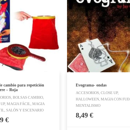
de cambio para repetición
Evograma- ondas
rre – Roja
ACCESORIOS, CLOSE UP,
ORIOS, BOLSAS CAMBIO,
HALLOWEEN, MAGIA CON FUE
UP, MAGIA FÁCIL, MAGIA
MENTALISMO
TIL, SALÓN Y ESCENARIO
8,49
€
99
€