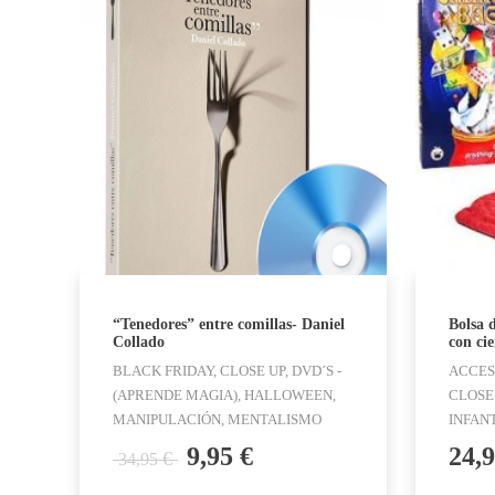
“Tenedores” entre comillas- Daniel
Bolsa 
Collado
con cie
BLACK FRIDAY, CLOSE UP, DVD´S -
ACCES
(APRENDE MAGIA), HALLOWEEN,
CLOSE 
MANIPULACIÓN, MENTALISMO
INFAN
El
El
9,95
€
24,
€
34,95
precio
precio