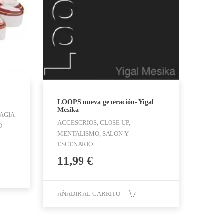
LOOPS nueva generación- Yigal
Mesika
MAGIA
ACCESORIOS, CLOSE UP,
O
MENTALISMO, SALÓN Y
ESCENARIO
11,99
€
AÑADIR AL CARRITO