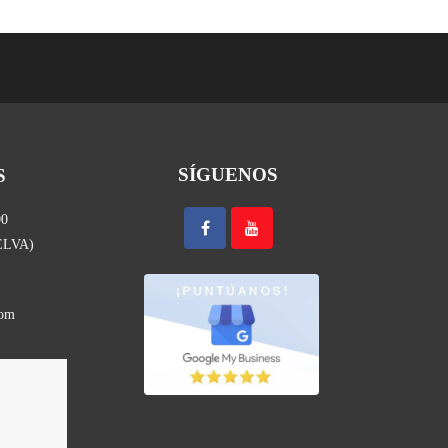
SÍGUENOS
S
00
UELVA)
com