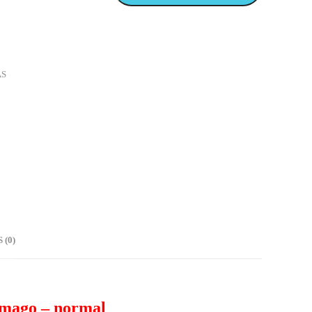
AS
(0)
 mago – normal