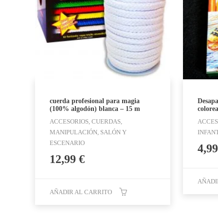
cuerda profesional para magia
Desapar
(100% algodón) blanca – 15 m
colore
ACCESORIOS, CUERDAS,
ACCES
MANIPULACIÓN, SALÓN Y
INFAN
ESCENARIO
4,9
12,99
€
AÑADI
AÑADIR AL CARRITO