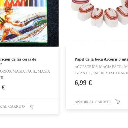
ición de las ceras de
Papel de la boca Arcoiris 8 mts
ar
ACCESORIOS, MAGIA FÁCIL, 
ORIOS, MAGIA FÁCIL, MAGIA
INFANTIL, SALÓN Y ESCENARI
TIL
6,99
€
9
€
AÑADIR AL CARRITO
R AL CARRITO