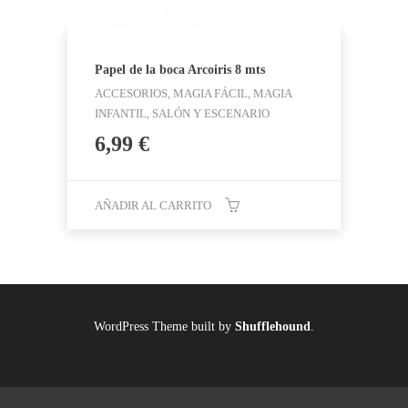
Papel de la boca Arcoiris 8 mts
ACCESORIOS, MAGIA FÁCIL, MAGIA
INFANTIL, SALÓN Y ESCENARIO
6,99
€
AÑADIR AL CARRITO
WordPress Theme built by
Shufflehound
.