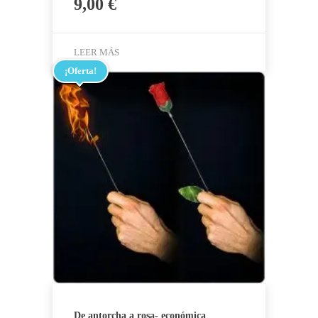
9,00
€
LEER MÁS
¡Oferta!
De antorcha a rosa- económica