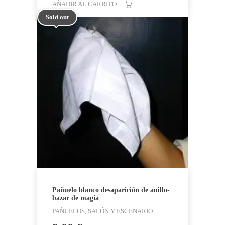
era:
es:
AÑADIR AL CARRITO
65,00 €.
39,95 €.
Sold out
Pañuelo blanco desaparición de anillo-
bazar de magia
PAÑUELOS, SALÓN Y ESCENARIO