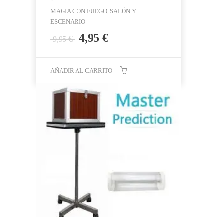
MAGIA CON FUEGO, SALÓN Y
ESCENARIO
El
El
4,95
€
€
9,95
precio
precio
original
actual
era:
es:
AÑADIR AL CARRITO
9,95 €.
4,95 €.