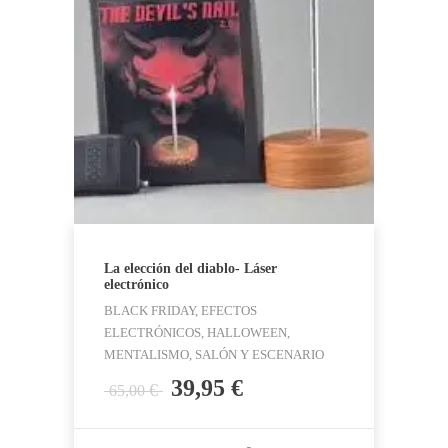
La elección del diablo- Láser
electrónico
BLACK FRIDAY, EFECTOS
ELECTRÓNICOS, HALLOWEEN,
MENTALISMO, SALÓN Y ESCENARIO
El
El
39,95
€
€
65,00
precio
precio
original
actual