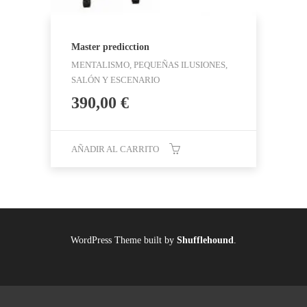
Master predicction
MENTALISMO, PEQUEÑAS ILUSIONES,
SALÓN Y ESCENARIO
390,00
€
AÑADIR AL CARRITO
WordPress Theme built by
Shufflehound
.