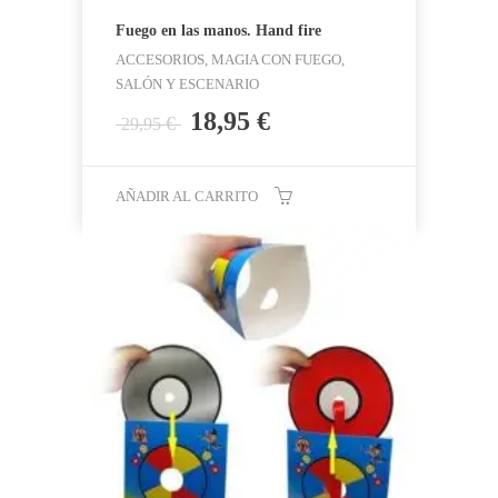
Fuego en las manos. Hand fire
ACCESORIOS, MAGIA CON FUEGO,
SALÓN Y ESCENARIO
El
El
18,95
€
€
29,95
precio
precio
original
actual
era:
es:
AÑADIR AL CARRITO
29,95 €.
18,95 €.