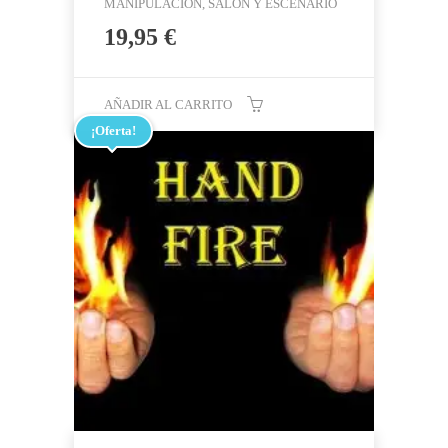
MANIPULACIÓN, SALÓN Y ESCENARIO
19,95
€
AÑADIR AL CARRITO
¡Oferta!