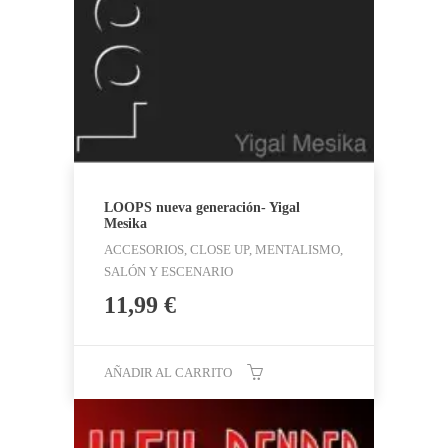
LOOPS nueva generación- Yigal
Mesika
ACCESORIOS, CLOSE UP, MENTALISMO,
SALÓN Y ESCENARIO
11,99
€
AÑADIR AL CARRITO