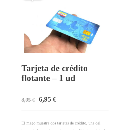
Tarjeta de crédito
flotante – 1 ud
El
El
6,95
€
8,95
€
precio
precio
original
actual
El mago muestra dos tarjetas de crédito, una del
era:
es: