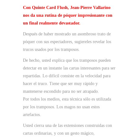
original
actual
Con Quinte Card Flush, Jean-Pierre Vallarino
era:
es:
nos da una rutina de póquer impresionante con
29,95 €.
14,95 €.
un final realmente devastador.
Después de haber mostrado un asombroso trato de
póquer con sus espectadores, sugiereles revelar los
trucos usados por los tramposos.
De hecho, usted explica que los tramposos pueden
detectar en un instante las cartas interesantes para ser
repartidas. Lo difícil consiste en la velocidad para
hacer el truco. Tiene que ser muy rápido y
mantenerse escondido para no ser atrapado.
Por todos los medios, esta técnica sólo es utilizada
por los tramposos. Los magos no usan estos
artefactos.
Usted cierra una de las extensiones construidas con
cartas ordinarias, y con un gesto mágico,