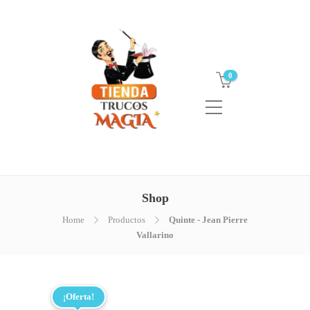
0
Shop
Home
Productos
Quinte - Jean Pierre
Vallarino
¡Oferta!