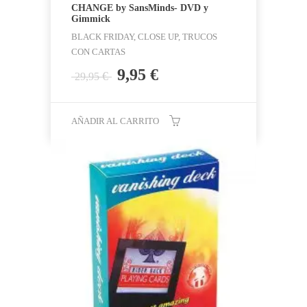
CHANGE by SansMinds- DVD y
Gimmick
BLACK FRIDAY, CLOSE UP, TRUCOS
CON CARTAS
El
El
9,95
€
€
29,95
precio
precio
original
actual
era:
es:
AÑADIR AL CARRITO
29,95 €.
9,95 €.