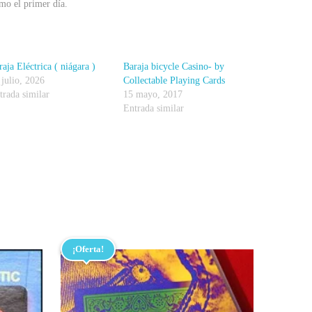
mo el primer día.
raja Eléctrica ( niágara )
Baraja bicycle Casino- by
 julio, 2026
Collectable Playing Cards
trada similar
15 mayo, 2017
Entrada similar
¡Oferta!