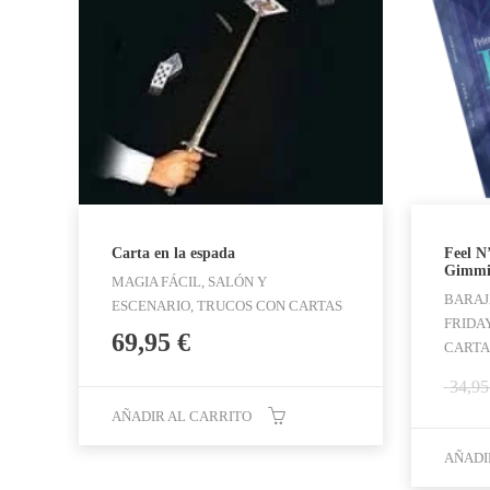
Carta en la espada
Feel N
Gimmic
MAGIA FÁCIL, SALÓN Y
BARAJ
ESCENARIO, TRUCOS CON CARTAS
FRIDAY
69,95
€
CARTA
34,9
AÑADIR AL CARRITO
AÑADI