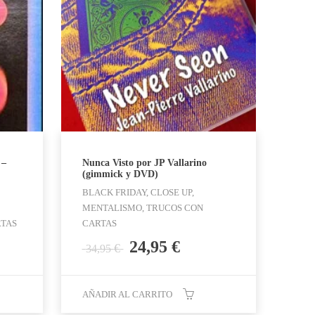
 –
Nunca Visto por JP Vallarino
(gimmick y DVD)
BLACK FRIDAY, CLOSE UP,
MENTALISMO, TRUCOS CON
RTAS
CARTAS
El
El
24,95
€
€
34,95
precio
precio
original
actual
era:
es:
AÑADIR AL CARRITO
34,95 €.
24,95 €.