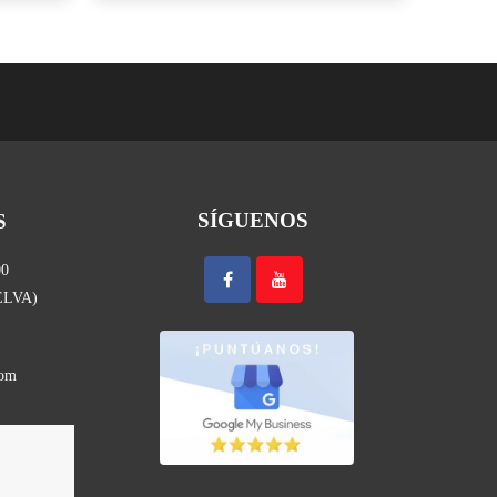
SÍGUENOS
S
00
UELVA)
com