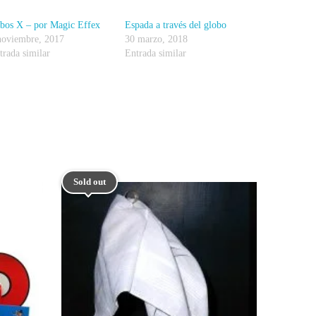
bos X – por Magic Effex
Espada a través del globo
noviembre, 2017
30 marzo, 2018
trada similar
Entrada similar
Sold out