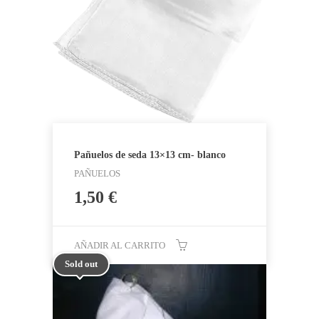
Pañuelos de seda 13×13 cm- blanco
PAÑUELOS
1,50
€
AÑADIR AL CARRITO
Sold out