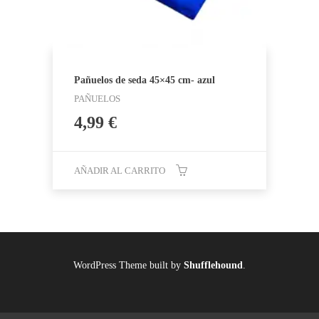
Pañuelos de seda 45×45 cm- azul
PAÑUELOS
4,99
€
AÑADIR AL CARRITO
WordPress Theme built by
Shufflehound
.