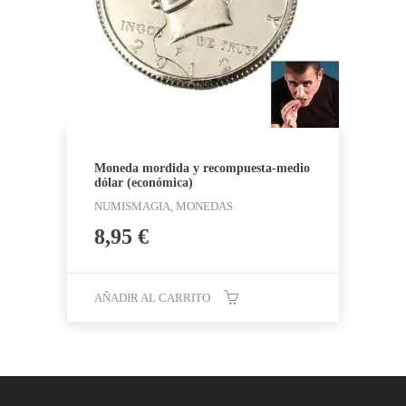
Moneda mordida y recompuesta-medio
dólar (económica)
NUMISMAGIA, MONEDAS
8,95
€
AÑADIR AL CARRITO