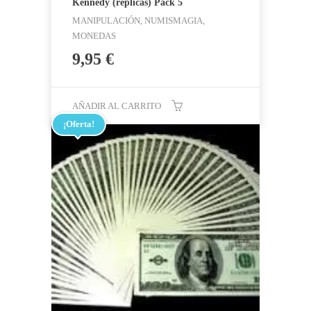
Kennedy (réplicas) Pack 5
MANIPULACIÓN, NUMISMAGIA,
MONEDAS
9,95
€
AÑADIR AL CARRITO
¡Oferta!