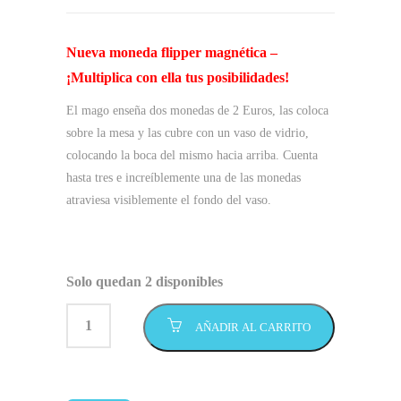
precio
precio
original
actual
Nueva moneda flipper magnética –
era:
es:
¡Multiplica con ella tus posibilidades!
59,95 €.
49,95 €.
El mago enseña dos monedas de 2 Euros, las coloca
sobre la mesa y las cubre con un vaso de vidrio,
colocando la boca del mismo hacia arriba. Cuenta
hasta tres e increíblemente una de las monedas
atraviesa visiblemente el fondo del vaso.
Solo quedan 2 disponibles
AÑADIR AL CARRITO