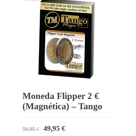
Moneda Flipper 2 €
(Magnética) – Tango
El
El
49,95
€
59,95
€