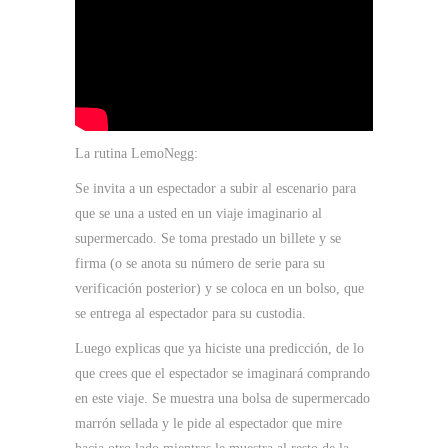
La rutina LemoNegg:
Se invita a un espectador a subir al escenario para
que se una a usted en un viaje imaginario al
supermercado. Se toma prestado un billete y se
firma (o se anota su número de serie para su
verificación posterior) y se coloca en un bolso, que
se entrega al espectador para su custodia.
Luego explicas que ya hiciste una predicción, de lo
que crees que el espectador se imaginará comprando
en este viaje. Se muestra una bolsa de supermercado
marrón sellada y le pide al espectador que mire