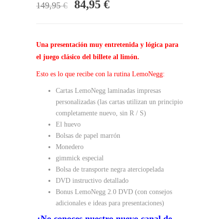
El
El
84,95
€
149,95
€
precio
precio
original
actual
Una presentación muy entretenida y lógica para
era:
es:
el juego clásico del billete al limón.
149,95 €.
84,95 €.
Esto es lo que recibe con la rutina LemoNegg:
Cartas LemoNegg laminadas impresas
personalizadas (las cartas utilizan un principio
completamente nuevo, sin R / S)
El huevo
Bolsas de papel marrón
Monedero
gimmick especial
Bolsa de transporte negra aterciopelada
DVD instructivo detallado
Bonus LemoNegg 2.0 DVD (con consejos
adicionales e ideas para presentaciones)
¿No conoces nuestro nuevo canal de