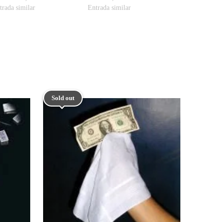
trada similar
Entrada similar
Sold out