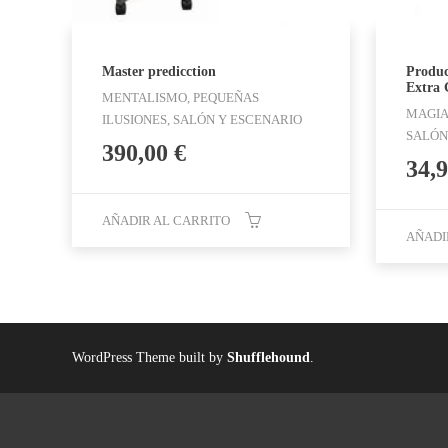
Master predicction
Producc
Extra 
MENTALISMO, PEQUEÑAS
MAGIA 
ILUSIONES, SALÓN Y ESCENARIO
SALÓN
390,00
€
34,
AÑADIR AL CARRITO
AÑADI
WordPress Theme built by
Shufflehound
.