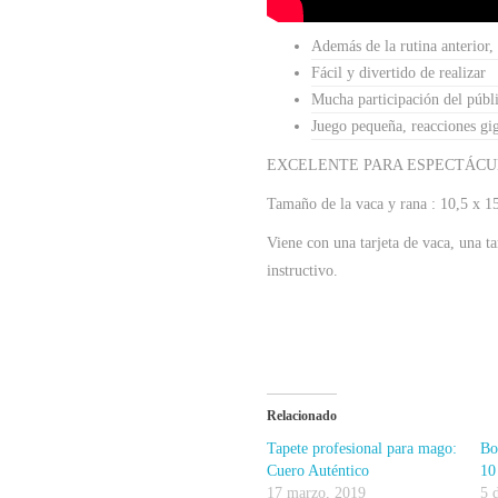
Además de la rutina anterior,
Fácil y divertido de realizar
Mucha participación del públ
Juego pequeña, reacciones gi
EXCELENTE PARA ESPECTÁCUL
Tamaño de la vaca y rana : 10,5 x 1
Viene con una tarjeta de vaca, una ta
instructivo.
Relacionado
Tapete profesional para mago:
Bo
Cuero Auténtico
10
17 marzo, 2019
5 