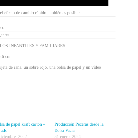
 el efecto de cambio rápido también es posible.
ico
gantes
OS INFANTILES Y FAMILIARES
5,6 cm
rjeta de rana, un sobre rojo, una bolsa de papel y un vídeo
lsa de papel kraft cartón –
Producción Peceras desde la
 uds
Bolsa Vacía
diciembre, 2022
31 enero, 2024