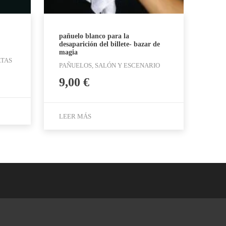
pañuelo blanco para la
desaparición del billete- bazar de
magia
RTAS
PAÑUELOS, SALÓN Y ESCENARIO
9,00
€
LEER MÁS