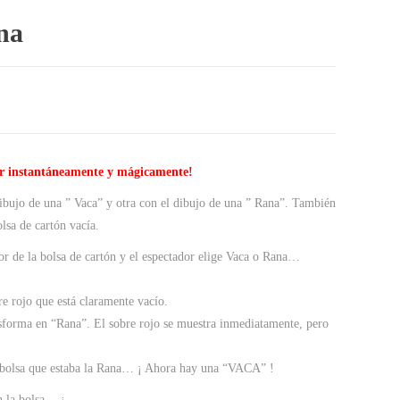
na
r instantáneamente y mágicamente!
ibujo de una ” Vaca” y otra con el dibujo de una ” Rana”. También
lsa de cartón vacía.
ior de la bolsa de cartón y el espectador elige Vaca o Rana…
bre rojo que está claramente vacío.
sforma en “Rana”. El sobre rojo se muestra inmediatamente, pero
 bolsa que estaba la Rana… ¡ Ahora hay una “VACA” !
n la bolsa… ¡