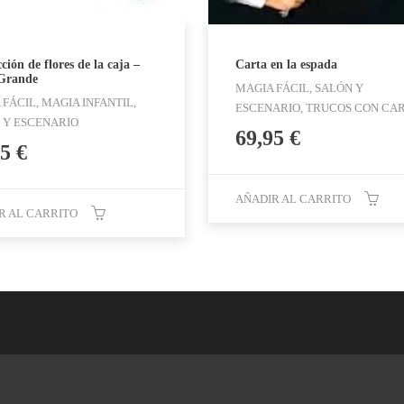
ión de flores de la caja –
Carta en la espada
Grande
MAGIA FÁCIL, SALÓN Y
FÁCIL, MAGIA INFANTIL,
ESCENARIO, TRUCOS CON CA
 Y ESCENARIO
69,95
€
95
€
AÑADIR AL CARRITO
R AL CARRITO