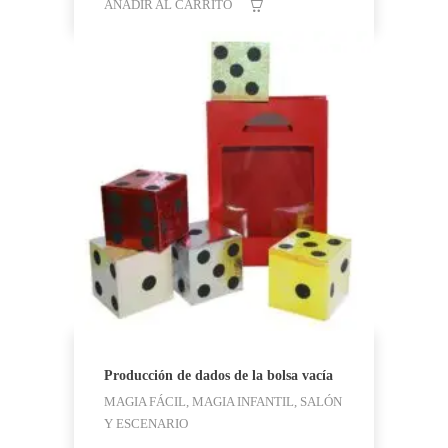
era:
es:
AÑADIR AL CARRITO
6,99 €.
4,99 €.
Producción de dados de la bolsa vacía
MAGIA FÁCIL, MAGIA INFANTIL, SALÓN
Y ESCENARIO