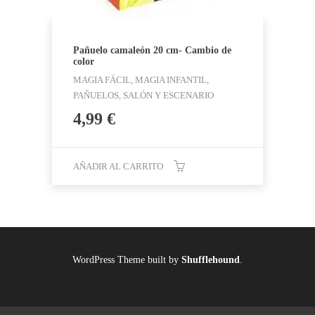
Pañuelo camaleón 20 cm- Cambio de
color
MAGIA FÁCIL, MAGIA INFANTIL,
PAÑUELOS, SALÓN Y ESCENARIO
4,99
€
AÑADIR AL CARRITO
WordPress Theme built by
Shufflehound
.