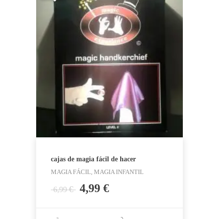
cajas de magia fácil de hacer
MAGIA FÁCIL, MAGIA INFANTIL
El
El
4,99
€
€
6,99
precio
precio
original
actual