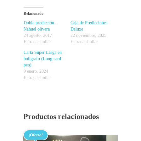
Relacionado
Doble predicción –
Caja de Predicciones
Nahuel olivera
Deluxe
24 agosto, 2017
22 noviembre, 2025
Entrada similar
Entrada similar
Carta Súper Larga en
bolígrafo (Long card
pen)
9 enero, 2024
Entrada similar
Productos relacionados
¡Oferta!