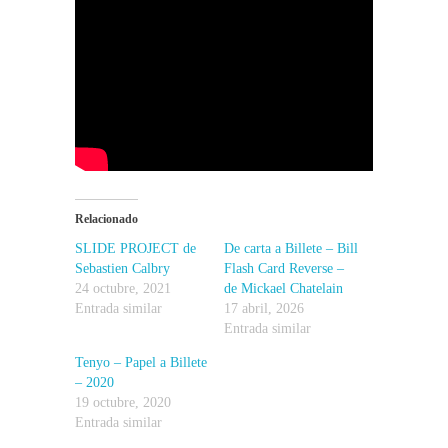
Relacionado
SLIDE PROJECT de
De carta a Billete – Bill
Sebastien Calbry
Flash Card Reverse –
24 octubre, 2021
de Mickael Chatelain
Entrada similar
17 abril, 2026
Entrada similar
Tenyo – Papel a Billete
– 2020
19 octubre, 2020
Entrada similar