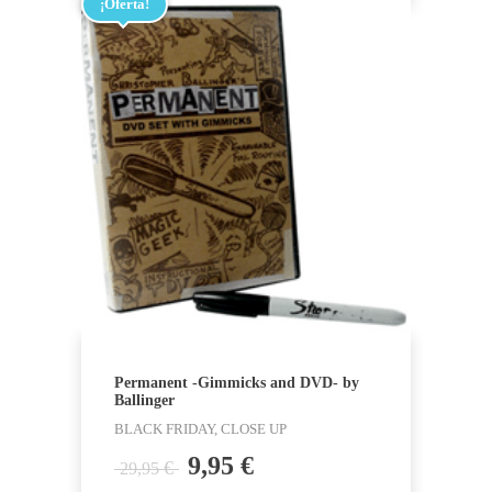
29,95 €.
9,95 €.
¡Oferta!
Permanent -Gimmicks and DVD- by
Ballinger
BLACK FRIDAY, CLOSE UP
El
El
9,95
€
€
29,95
precio
precio