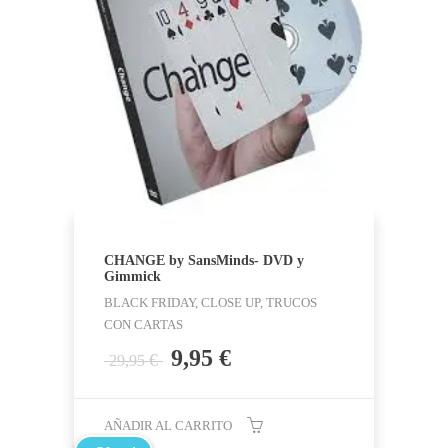
CHANGE by SansMinds- DVD y
Gimmick
BLACK FRIDAY, CLOSE UP, TRUCOS
CON CARTAS
El
El
9,95
€
€
29,95
precio
precio
original
actual
era:
es:
AÑADIR AL CARRITO