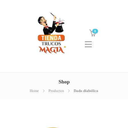
0
Shop
Home
Productos
Dado diabólico