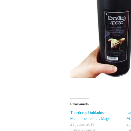
Relacionado
Tenedores Doblados
La
Mentalmente – JL Magic
Ma
21 junio, 2019
25
Entrada similar
En