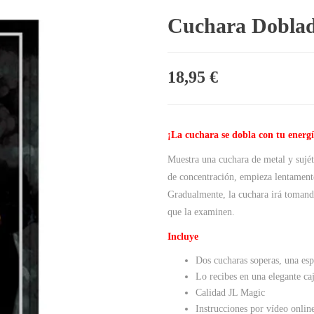
Cuchara Doblad
18,95
€
¡La cuchara se dobla con tu energ
Muestra una cuchara de metal y sujét
de concentración, empieza lentamente
Gradualmente, la cuchara irá tomando
que la examinen.
Incluye
Dos cucharas soperas, una esp
Lo recibes en una elegante caj
Calidad JL Magic
Instrucciones por vídeo onlin