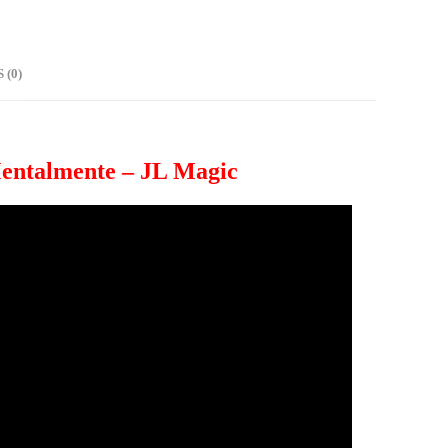
(0)
entalmente – JL Magic