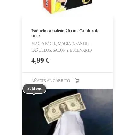
Pañuelo camaleón 20 cm- Cambio de
color
MAGIA FÁCIL, MAGIA INFANTIL,
PAÑUELOS, SALÓN Y ESCENARIO
4,99
€
AÑADIR AL CARRITO
Sold out