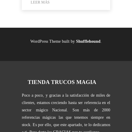
era:
es:
LEER MÁS
25,00 €.
19,95 €.
WordPress Theme built by
Shufflehound
.
TIENDA TRUCOS MAGIA
Poco a poco, y gracias a la satisfacción de miles de
clientes, estamos creciendo hasta ser referencia en el
sector mágico Nacional. Son más de 2000
referencias mágicas las que tenemos siempre en
stock. Es por ello, que este apartado, te lo dedicamos