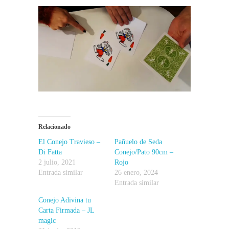
Relacionado
El Conejo Travieso –
Pañuelo de Seda
Di Fatta
Conejo/Pato 90cm –
2 julio, 2021
Rojo
Entrada similar
26 enero, 2024
Entrada similar
Conejo Adivina tu
Carta Firmada – JL
magic