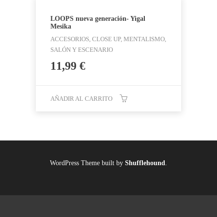
LOOPS nueva generación- Yigal
Mesika
ACCESORIOS, CLOSE UP, MENTALISMO,
SALÓN Y ESCENARIO
11,99
€
AÑADIR AL CARRITO
WordPress Theme built by
Shufflehound
.