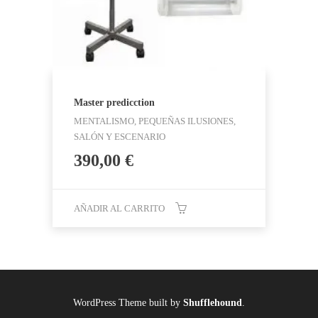
Master predicction
MENTALISMO, PEQUEÑAS ILUSIONES,
SALÓN Y ESCENARIO
390,00
€
AÑADIR AL CARRITO
WordPress Theme built by
Shufflehound
.