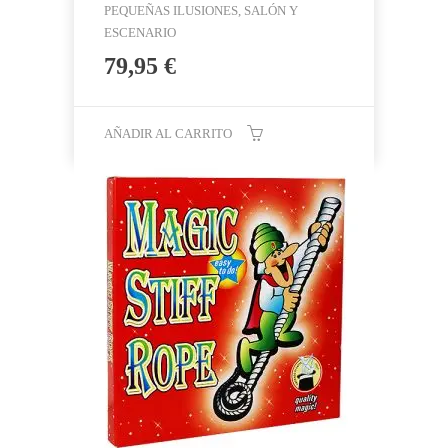
PEQUEÑAS ILUSIONES, SALÓN Y
ESCENARIO
79,95
€
AÑADIR AL CARRITO