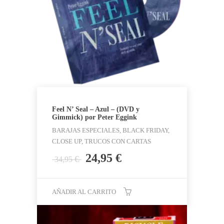
Feel N’ Seal – Azul – (DVD y
Gimmick) por Peter Eggink
BARAJAS ESPECIALES, BLACK FRIDAY,
CLOSE UP, TRUCOS CON CARTAS
El
El
24,95
€
€
34,95
precio
precio
original
actual
era:
es:
AÑADIR AL CARRITO
34,95 €.
24,95 €.