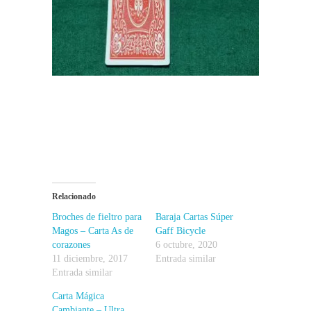
Relacionado
Broches de fieltro para
Baraja Cartas Súper
Magos – Carta As de
Gaff Bicycle
corazones
6 octubre, 2020
11 diciembre, 2017
Entrada similar
Entrada similar
Carta Mágica
Cambiante – Ultra