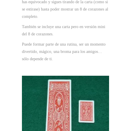
has equivocado y sigues tirando de la carta (como si
se estirase) hasta poder mostrar un 8 de corazones al
completo.
También se incluye una carta pero en versión mini
del 8 de corazones.
Puede formar parte de una rutina, ser un momento
divertido, mágico, una broma para los amigos…
sólo depende de ti.