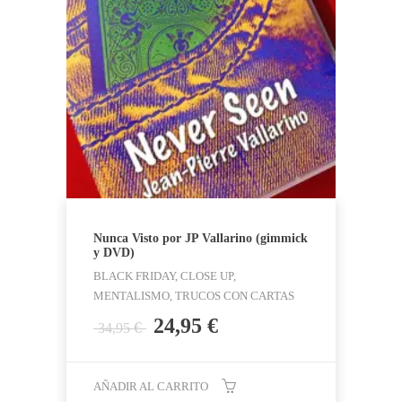
Nunca Visto por JP Vallarino (gimmick
y DVD)
BLACK FRIDAY, CLOSE UP,
MENTALISMO, TRUCOS CON CARTAS
El
El
24,95
€
€
34,95
precio
precio
original
actual
era:
es:
AÑADIR AL CARRITO