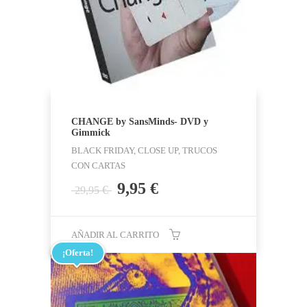
CHANGE by SansMinds- DVD y
Gimmick
BLACK FRIDAY, CLOSE UP, TRUCOS
CON CARTAS
El
El
9,95
€
€
29,95
precio
precio
original
actual
era:
es:
AÑADIR AL CARRITO
29,95 €.
9,95 €.
¡Oferta!