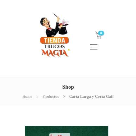
0
Shop
Home
Productos
Carta Larga y Corta Gaff