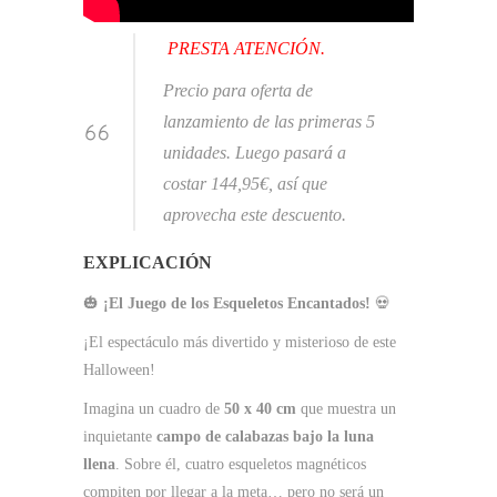
PRESTA ATENCIÓN.
Precio para oferta de
lanzamiento de las primeras 5
unidades. Luego pasará a
costar 144,95€, así que
aprovecha este descuento.
EXPLICACIÓN
🎃
¡El Juego de los Esqueletos Encantados!
💀
¡El espectáculo más divertido y misterioso de este
Halloween!
Imagina un cuadro de
50 x 40 cm
que muestra un
inquietante
campo de calabazas bajo la luna
llena
. Sobre él, cuatro esqueletos magnéticos
compiten por llegar a la meta… pero no será un