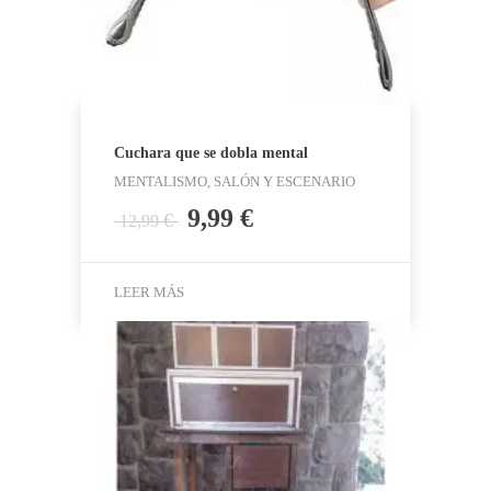
Cuchara que se dobla mental
MENTALISMO, SALÓN Y ESCENARIO
El
El
9,99
€
€
12,99
precio
precio
original
actual
era:
es:
LEER MÁS
12,99 €.
9,99 €.