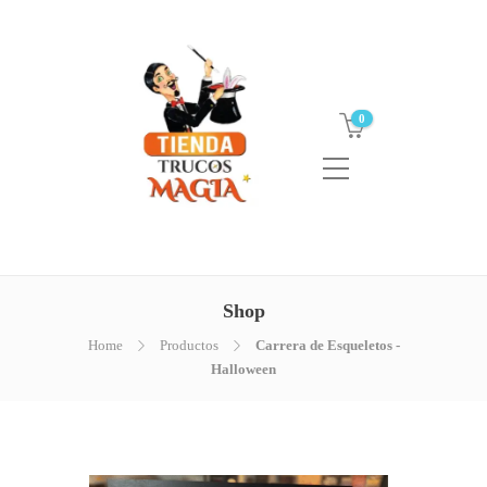
0
Shop
Home
Productos
Carrera de Esqueletos -
Halloween