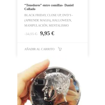
“Tenedores” entre comillas- Daniel
Collado
BLACK FRIDAY, CLOSE UP, DVD´S -
(APRENDE MAGIA), HALLOWEEN,
MANIPULACIÓN, MENTALISMO
El
El
9,95
€
€
34,95
precio
precio
original
actual
era:
es:
AÑADIR AL CARRITO
34,95 €.
9,95 €.