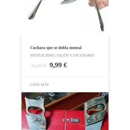
Cuchara que se dobla mental
MENTALISMO, SALÓN Y ESCENARIO
El
El
9,99
€
€
12,99
precio
precio
original
actual
era:
es:
LEER MÁS
12,99 €.
9,99 €.