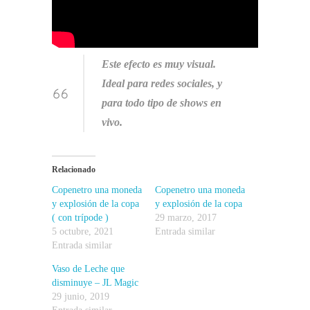
Este efecto es muy visual.
Ideal para redes sociales, y
para todo tipo de shows en
vivo.
Relacionado
Copenetro una moneda
Copenetro una moneda
y explosión de la copa
y explosión de la copa
( con trípode )
29 marzo, 2017
5 octubre, 2021
Entrada similar
Entrada similar
Vaso de Leche que
disminuye – JL Magic
29 junio, 2019