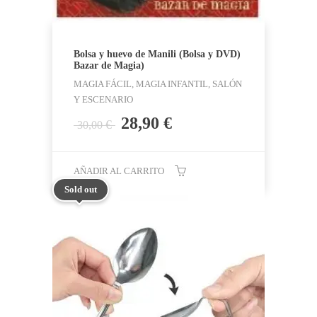
Bolsa y huevo de Manili (Bolsa y DVD)
Bazar de Magia)
MAGIA FÁCIL, MAGIA INFANTIL, SALÓN
Y ESCENARIO
El
El
28,90
€
€
30,00
precio
precio
original
actual
era:
es:
AÑADIR AL CARRITO
30,00 €.
28,90 €.
Sold out