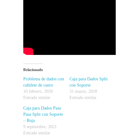
Relacionado
Problema de dados con
Caja para Dados Split
cubilete de cuero
con Soporte
10 febrero, 2020
31 marzo, 2018
Entrada similar
Entrada similar
Caja para Dados Pasa
Pasa Split con Soporte
– Roja
9 septiembre, 2021
Entrada similar