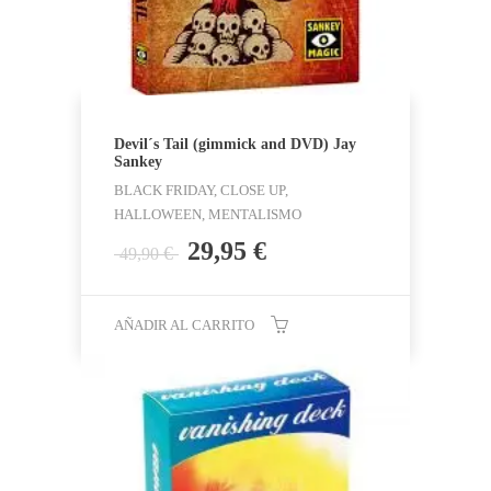
Devil´s Tail (gimmick and DVD) Jay
Sankey
BLACK FRIDAY, CLOSE UP,
HALLOWEEN, MENTALISMO
El
El
29,95
€
€
49,90
precio
precio
original
actual
era:
es:
AÑADIR AL CARRITO
49,90 €.
29,95 €.