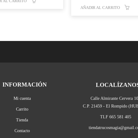
R AL CARRITO
AÑADIR AL CARRITO
INFORMACIÓN
LOCALÍZANO
Mi cuenta
Calle Almirante Cervera 1
C.P. 21459 - El Rompido (H
Carrito
TLF 665 581 405
Tienda
tiendatrucosmagia@gmail.
Contacto