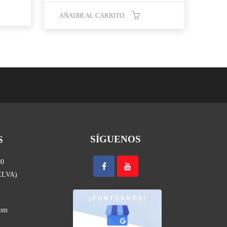
AÑADIR AL CARRITO
SÍGUENOS
S
00
UELVA)
com