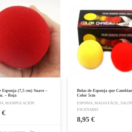
e Esponja (7,5 cm) Suave –
Bolas de Esponja que Cambian
u. – Roja
Color 5cm
JA, MANIPULACIÓN
ESPONJA, MAGIA FÁCIL, SALÓ
ESCENARIO
9
€
8,95
€