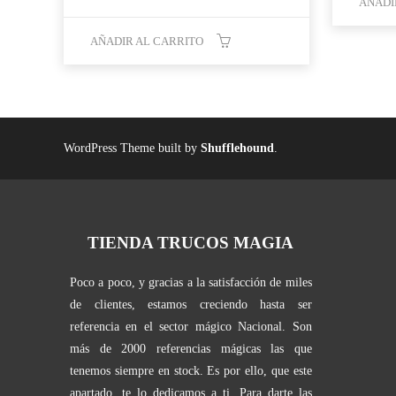
precio
precio
AÑADI
original
actual
era:
es:
AÑADIR AL CARRITO
24,95 €.
14,95 €.
WordPress Theme built by
Shufflehound
.
TIENDA TRUCOS MAGIA
Poco a poco, y gracias a la satisfacción de miles
de clientes, estamos creciendo hasta ser
referencia en el sector mágico Nacional. Son
más de 2000 referencias mágicas las que
tenemos siempre en stock. Es por ello, que este
apartado, te lo dedicamos a ti. Para darte las