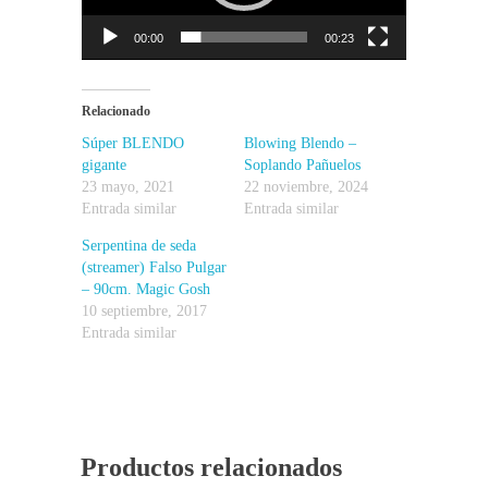
00:00
00:23
Relacionado
Súper BLENDO
Blowing Blendo –
gigante
Soplando Pañuelos
23 mayo, 2021
22 noviembre, 2024
Entrada similar
Entrada similar
Serpentina de seda
(streamer) Falso Pulgar
– 90cm. Magic Gosh
10 septiembre, 2017
Entrada similar
Productos relacionados