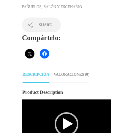
PAÑUELOS
,
SALÓN Y ESCENARIO
SHARE
Compártelo:
DESCRIPCIÓN
VALORACIONES (0)
Product Description
Reproductor
de
vídeo