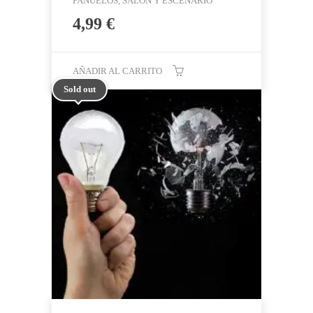
PAÑUELOS, SALÓN Y ESCENARIO
4,99
€
AÑADIR AL CARRITO
Sold out