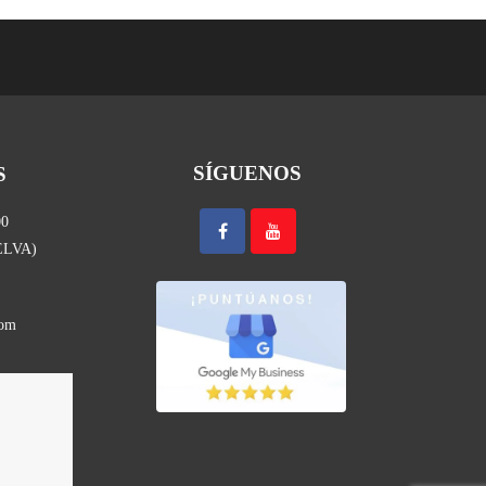
SÍGUENOS
S
00
UELVA)
com