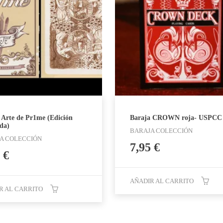
 Arte de Pr1me (Edición
Baraja CROWN roja- USPCC
da)
BARAJA COLECCIÓN
A COLECCIÓN
7,95
€
5
€
AÑADIR AL CARRITO
R AL CARRITO