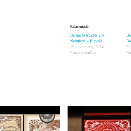
Relacionado
Baraja Stargazer 201
Ba
Nebulosa – Bicycle
Bi
19 noviembre, 2024
29
Entrada similar
En