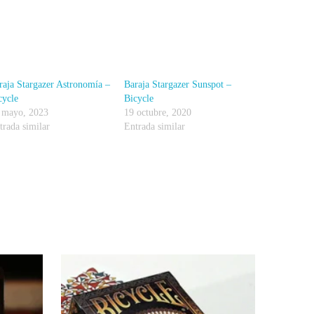
raja Stargazer Astronomía –
Baraja Stargazer Sunspot –
cycle
Bicycle
 mayo, 2023
19 octubre, 2020
trada similar
Entrada similar