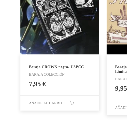
Baraja CROWN negra- USPCC
Baraja
Limita
BARAJA COLECCIÓN
BARAJ
7,95
€
9,9
AÑADIR AL CARRITO
AÑADI