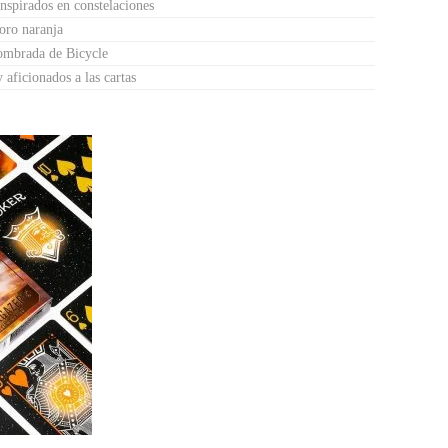
inspirados en constelaciones
oro naranja
nombrada de Bicycle
y aficionados a las cartas