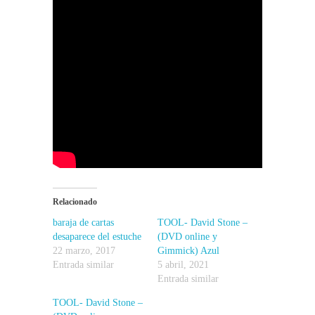
Relacionado
baraja de cartas
TOOL- David Stone –
desaparece del estuche
(DVD online y
22 marzo, 2017
Gimmick) Azul
Entrada similar
5 abril, 2021
Entrada similar
TOOL- David Stone –