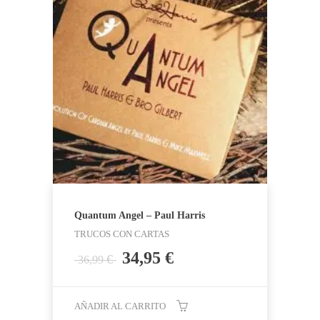
Quantum Angel – Paul Harris
TRUCOS CON CARTAS
El
El
34,95
€
€
36,99
precio
precio
original
actual
era:
es:
AÑADIR AL CARRITO