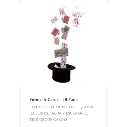
36,99 €.
34,95 €.
Fuente de Cartas – Di Fatta
EFECTOS ELECTRÓNICOS, PEQUEÑAS
ILUSIONES, SALÓN Y ESCENARIO,
TRUCOS CON CARTAS