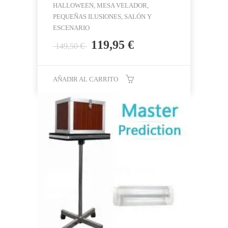
HALLOWEEN, MESA VELADOR,
PEQUEÑAS ILUSIONES, SALÓN Y
ESCENARIO
El
El
119,95
€
€
149,50
precio
precio
original
actual
era:
es:
AÑADIR AL CARRITO
149,50 €.
119,95 €.