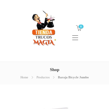
0
Shop
Home
Productos
Baraja Bicycle Jumbo