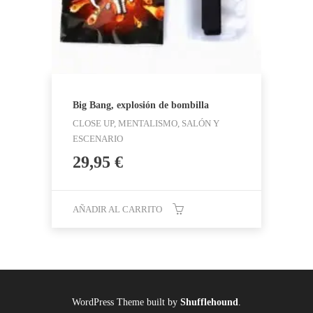
Big Bang, explosión de bombilla
CLOSE UP, MENTALISMO, SALÓN Y
ESCENARIO
29,95
€
AÑADIR AL CARRITO
WordPress Theme built by
Shufflehound
.