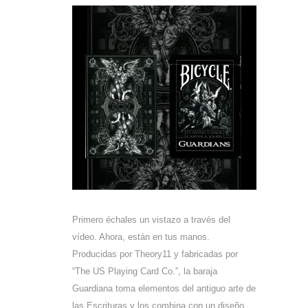
Primero échales un vistazo a través del
vídeo. Ahora, están en tus manos.
Producidas por Theory11 y fabricadas por
“The US Playing Card Co.”, la baraja
Guardiana toma elementos del antiguo arte de
las Escrituras y los combina con un diseño