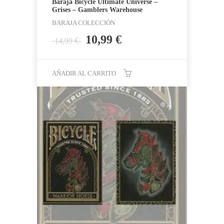
Baraja Bicycle Ultimate Universe –
Grises – Gamblers Warehouse
BARAJA COLECCIÓN
El
El
10,99
€
€
14,99
precio
precio
original
actual
era:
es:
AÑADIR AL CARRITO
14,99 €.
10,99 €.