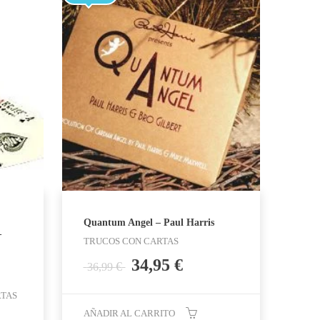
Quantum Angel – Paul Harris
–
TRUCOS CON CARTAS
El
El
34,95
€
€
36,99
precio
precio
original
actual
RTAS
era:
es:
AÑADIR AL CARRITO