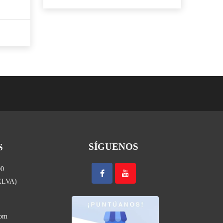
36,99 €.
34,95 €.
SÍGUENOS
S
00
UELVA)
com