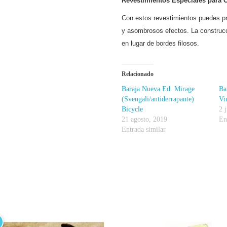
Revestimientos Especiales para C
Con estos revestimientos puedes pr
y asombrosos efectos. La construcc
en lugar de bordes filosos.
Relacionado
Baraja Nueva Ed. Mirage
Ba
(Svengali/antiderrapante)
Vi
Bicycle
2 
21 agosto, 2019
En
Entrada similar