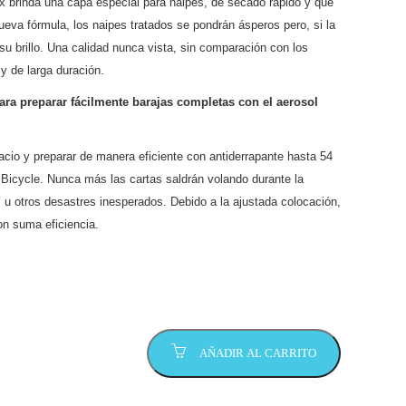
x brinda una capa especial para naipes, de secado rápido y que
ueva fórmula, los naipes tratados se pondrán ásperos pero, si la
su brillo. Una calidad nunca vista, sin comparación con los
y de larga duración.
ra preparar fácilmente barajas completas con el aerosol
acio y preparar de manera eficiente con antiderrapante hasta 54
Bicycle. Nunca más las cartas saldrán volando durante la
í u otros desastres inesperados. Debido a la ajustada colocación,
con suma eficiencia.
AÑADIR AL CARRITO