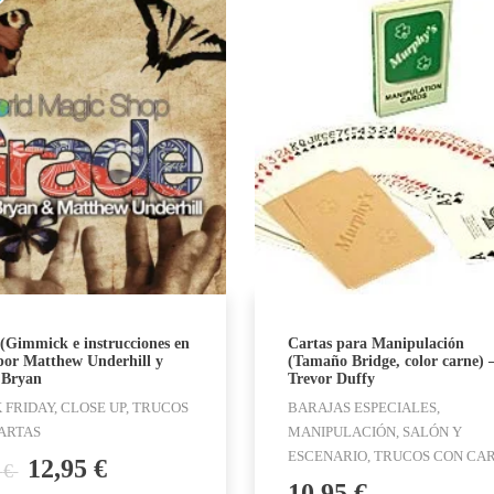
(Gimmick e instrucciones en
Cartas para Manipulación
 por Matthew Underhill y
(Tamaño Bridge, color carne) 
 Bryan
Trevor Duffy
 FRIDAY, CLOSE UP, TRUCOS
BARAJAS ESPECIALES,
ARTAS
MANIPULACIÓN, SALÓN Y
ESCENARIO, TRUCOS CON CA
El
El
12,95
€
€
5
10,95
€