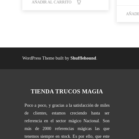
era:
es:
AÑADIR AL CARRITO
34,95 €.
24,95 €.
AÑADI
WordPress Theme built by
Shufflehound
.
TIENDA TRUCOS MAGIA
Poco a poco, y gracias a la satisfacción de miles
de clientes, estamos creciendo hasta ser
referencia en el sector mágico Nacional. Son
más de 2000 referencias mágicas las que
tenemos siempre en stock. Es por ello, que este