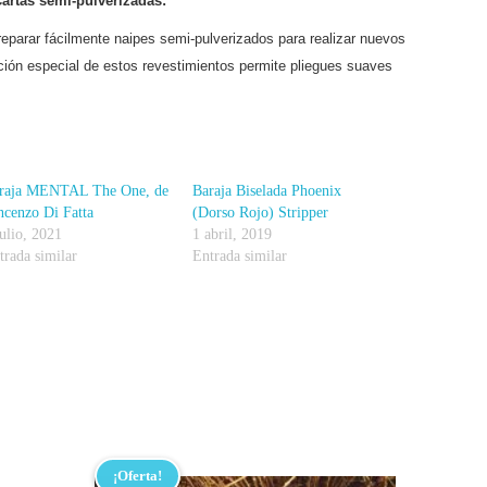
artas semi-pulverizadas:
eparar fácilmente naipes semi-pulverizados para realizar nuevos
ión especial de estos revestimientos permite pliegues suaves
raja MENTAL The One, de
Baraja Biselada Phoenix
ncenzo Di Fatta
(Dorso Rojo) Stripper
julio, 2021
1 abril, 2019
trada similar
Entrada similar
¡Oferta!