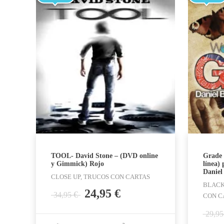
TOOL- David Stone – (DVD online
Grade 
y Gimmick) Rojo
línea)
Daniel
CLOSE UP, TRUCOS CON CARTAS
BLACK
El
El
24,95
€
€
34,95
CON C
precio
precio
29,9
original
actual