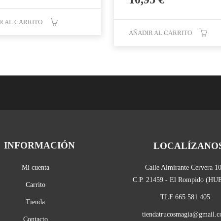
precio
precio
original
actual
era:
es:
R AL CARRITO
29,95 €.
12,95 €.
AÑADIR AL CARRITO
INFORMACIÓN
LOCALÍZANO
Mi cuenta
Calle Almirante Cervera 1
C.P. 21459 - El Rompido (H
Carrito
TLF 665 581 405
Tienda
tiendatrucosmagia@gmail.
Contacto