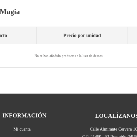
s Magia
cto
Precio por unidad
No se han añadido productos a la lista de deseos
INFORMACIÓN
LOCALÍZANO
Mi cuenta
Calle Almirante Cervera 1
C.P. 21459 - El Rompido (H