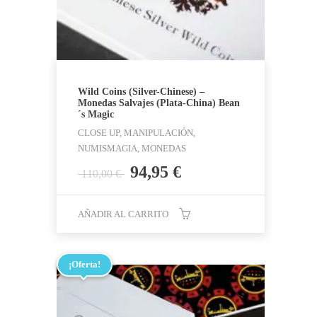
Wild Coins (Silver-Chinese) –
Monedas Salvajes (Plata-China) Bean
´s Magic
CLOSE UP, MANIPULACIÓN,
NUMISMAGIA, MONEDAS
El
El
94,95
€
110,00
€
precio
precio
original
actual
AÑADIR AL CARRITO
era:
es:
110,00 €.
94,95 €.
¡Oferta!