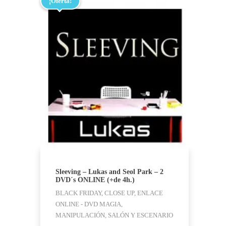
¡Oferta!
Sleeving – Lukas and Seol Park – 2
DVD´s ONLINE (+de 4h.)
BLACK FRIDAY, CLOSE UP, ENLACE
ONLINE - DVD MAGIA,
MANIPULACIÓN, SALÓN Y ESCENARIO