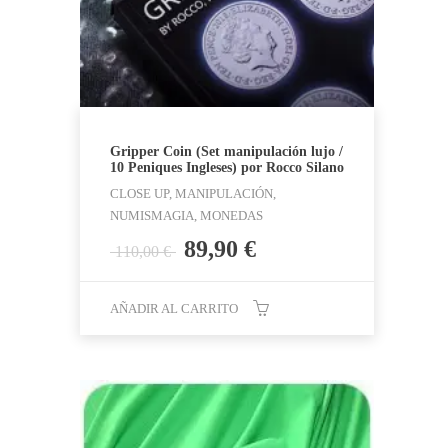
Gripper Coin (Set manipulación lujo /
10 Peniques Ingleses) por Rocco Silano
CLOSE UP, MANIPULACIÓN,
NUMISMAGIA, MONEDAS
El
El
89,90
€
110,00
€
precio
precio
original
actual
AÑADIR AL CARRITO
era:
es:
110,00 €.
89,90 €.