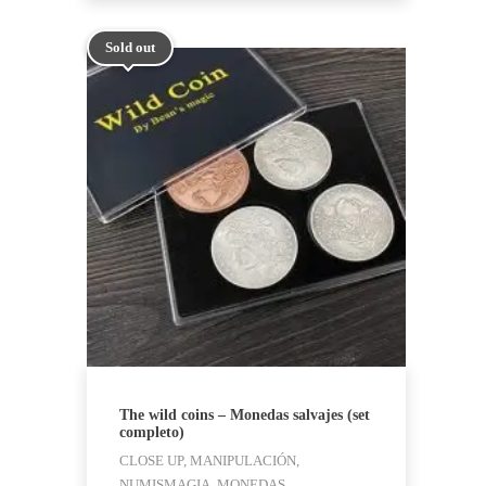
74,95 €.
69,95 €.
Sold out
The wild coins – Monedas salvajes (set
completo)
CLOSE UP, MANIPULACIÓN,
NUMISMAGIA, MONEDAS