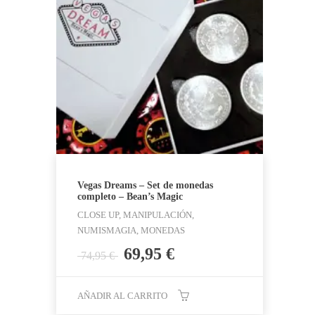
Vegas Dreams – Set de monedas
completo – Bean’s Magic
CLOSE UP, MANIPULACIÓN,
NUMISMAGIA, MONEDAS
El
El
69,95
€
74,95
€
precio
precio
original
actual
AÑADIR AL CARRITO
era:
es: